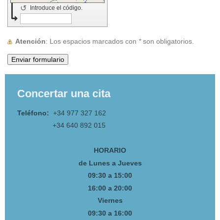
↺
Introduce el código.
Atención
: Los espacios marcados con
*
son obligatorios.
Concertar una cita
Teléfono:
+34 977 327 162
+34 640 892 015
HORARIO
de Lunes a Jueves
09:30 a 15:00
16:00 a 20:00
Viernes
09:30 a 16:00